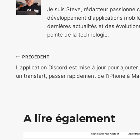
Je suis Steve, rédacteur passionné 
développement d'applications mobile
dernières actualités et des évolutio
pointe de la technologie.
Navigation
PRÉCÉDENT
de
L'application Discord est mise à jour pour ajouter
un transfert, passer rapidement de l'iPhone à Ma
l’article
A lire également