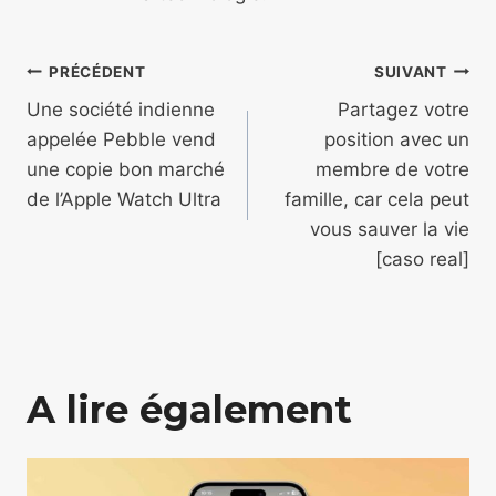
Navigation
PRÉCÉDENT
SUIVANT
de
Une société indienne
Partagez votre
appelée Pebble vend
position avec un
l’article
une copie bon marché
membre de votre
de l’Apple Watch Ultra
famille, car cela peut
vous sauver la vie
[caso real]
A lire également