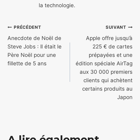
la technologie.
Navigation
PRÉCÉDENT
SUIVANT
de
Anecdote de Noël de
Apple offre jusqu’à
Steve Jobs : Il était le
225 € de cartes
l’article
Père Noël pour une
prépayées et une
fillette de 5 ans
édition spéciale AirTag
aux 30 000 premiers
clients qui achètent
certains produits au
Japon
A lire également