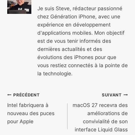
Je suis Steve, rédacteur passionné
chez Génération iPhone, avec une
expérience en développement
d'applications mobiles. Mon objectif
est de vous tenir informés des
dernières actualités et des
évolutions des iPhones pour que
vous restiez connectés à la pointe de
la technologie.
Navigation
PRÉCÉDENT
SUIVANT
de
Intel fabriquera à
macOS 27 recevra des
nouveau des puces
améliorations de
l’article
pour Apple
convivialité de son
interface Liquid Glass