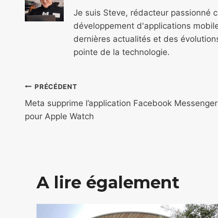
Je suis Steve, rédacteur passionné 
développement d'applications mobile
dernières actualités et des évolutio
pointe de la technologie.
Navigation
PRÉCÉDENT
de
Meta supprime l’application Facebook Messenger
pour Apple Watch
l’article
A lire également