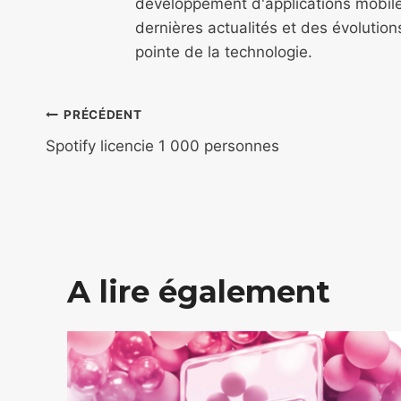
développement d'applications mobile
dernières actualités et des évolutio
pointe de la technologie.
Navigation
PRÉCÉDENT
de
Spotify licencie 1 000 personnes
l’article
A lire également