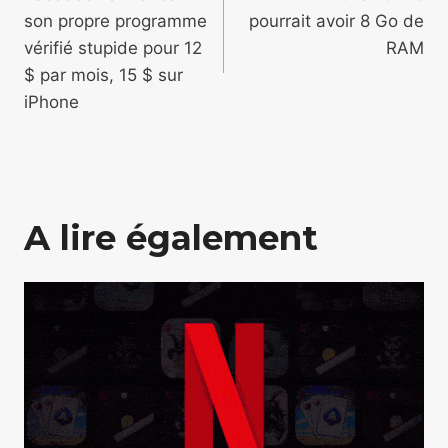
de
son propre programme
pourrait avoir 8 Go de
l’article
vérifié stupide pour 12
RAM
$ par mois, 15 $ sur
iPhone
A lire également