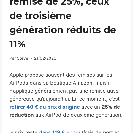
remise de 25%, ceux
de troisième
génération réduits de
11%
Par
Steve
21/02/2023
Apple propose souvent des remises sur les
AirPods dans sa boutique Amazon, mais il
n’applique généralement pas une remise aussi
généreuse qu’aujourd’hui. En ce moment, c’est
retirer 40 € du prix d’origine
avec un
25% de
réduction
aux AirPod de deuxième génération.
le prix reste
dans
119 €
en tout
frais de port et