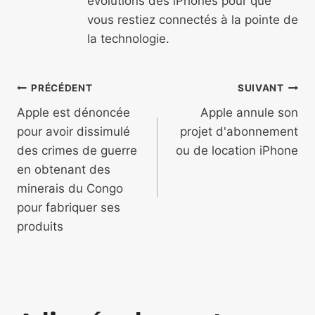
évolutions des iPhones pour que
vous restiez connectés à la pointe de
la technologie.
Navigation
PRÉCÉDENT
SUIVANT
de
Apple est dénoncée
Apple annule son
pour avoir dissimulé
projet d'abonnement
l’article
des crimes de guerre
ou de location iPhone
en obtenant des
minerais du Congo
pour fabriquer ses
produits