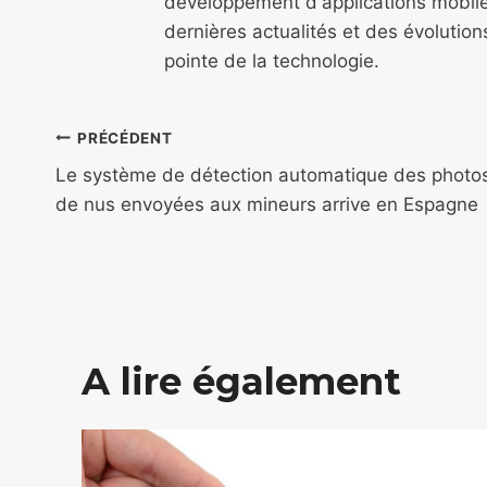
développement d'applications mobile
dernières actualités et des évolutio
pointe de la technologie.
Navigation
PRÉCÉDENT
de
Le système de détection automatique des photo
de nus envoyées aux mineurs arrive en Espagne
l’article
A lire également