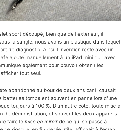
et sport découpé, bien que de l'extérieur, il
é sous la sangle, nous avons un plastique dans lequel
rt de diagnostic. Ainsi, l'invention reste avec un
fe ajouté manuellement à un iPad mini qui, avec
ommunique également pour pouvoir obtenir les
afficher tout seul.
été abandonné au bout de deux ans car il causait
batteries tombaient souvent en panne lors d'une
esque toujours à 100 %. D'un autre côté, toute mise à
on de démonstration, et souvent les deux appareils
 de faire le
mise en miroir
de ce qui se passe à
 ce kiosque, en fin de vie utile, affichait à l'écran